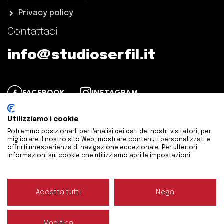
Privacy policy
Contattaci
info@studioserfil.it
FACEBOOK
INSTAGRAM
Utilizziamo i cookie
© SER.FI.L. S.r.l. STP – Via Principi di Piemonte, 6 Bra –
Potremmo posizionarli per l'analisi dei dati dei nostri visitatori, per
serfil@pec.it – P.Iva: 03675470045 – Rea: CN-308618
migliorare il nostro sito Web, mostrare contenuti personalizzati e
offrirti un'esperienza di navigazione eccezionale. Per ulteriori
Credits
informazioni sui cookie che utilizziamo apri le impostazioni.
Accetta tutti
Nega
Modifica